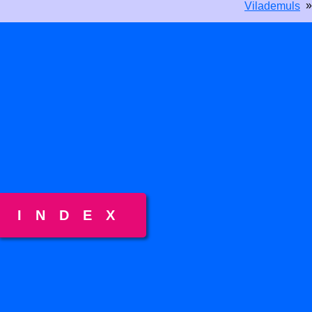
»
Vilademuls
INDEX