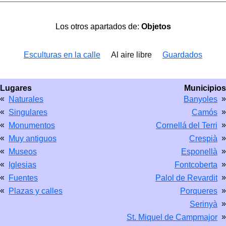
Los otros apartados de:
Objetos
Esculturas en la calle
Al aire libre
Guardados
Lugares
Municipios
«
»
Naturales
Banyoles
«
»
Singulares
Camós
«
»
Monumentos
Cornellá del Terri
«
»
Muy antiguos
Crespià
«
»
Museos
Esponellà
«
»
Iglesias
Fontcoberta
«
»
Fuentes
Palol de Revardit
«
»
Plazas y calles
Porqueres
»
Serinyà
»
St. Miquel de Campmajor