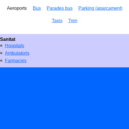
Aeroports
Bus
Parades bus
Parking (aparcament)
Taxis
Tren
Sanitat
«
Hospitals
«
Ambulatoris
«
Farmacies