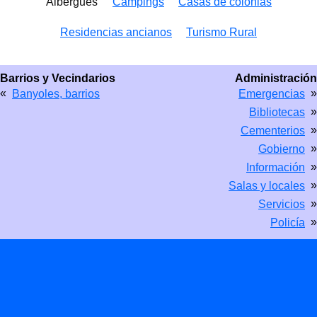
Albergues
Campings
Casas de colonias
Residencias ancianos
Turismo Rural
Barrios y Vecindarios
Administración
«
»
Banyoles, barrios
Emergencias
»
Bibliotecas
»
Cementerios
»
Gobierno
»
Información
»
Salas y locales
»
Servicios
»
Policía