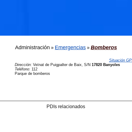
Administración
Emergencias
Bomberos
»
»
Situación G
Dirección
:
Veïnat de Puigpalter de Baix, S/N
17820 Banyoles
Teléfono
:
112‎
Parque de bomberos
PDIs relacionados