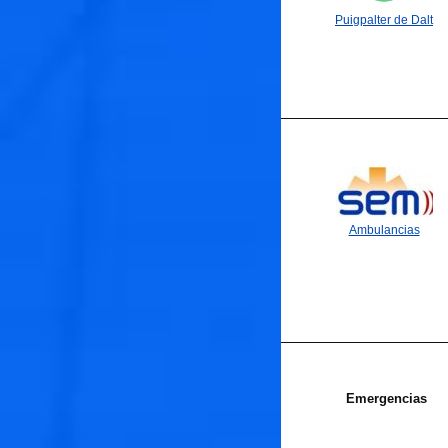
Puigpalter de Dalt
🐟
Ambulancias
🐟
Emergencias