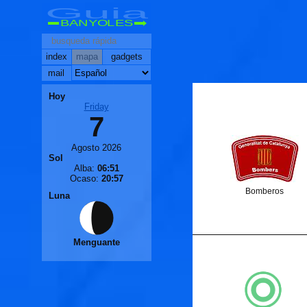
Guia
BANYOLES
index
mapa
gadgets
mail
Hoy
🐟
Friday
7
🐟
Agosto 2026
Sol
Alba:
06:51
Ocaso:
20:57
Bomberos
Luna
Menguante