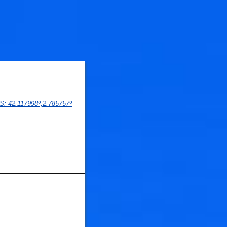
PS
: 
42.117998
º,
2.785757
º