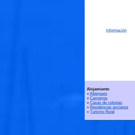
Información
Alojamiento
«
Albergues
«
Campings
«
Casas de colonias
«
Residencias ancianos
«
Turismo Rural