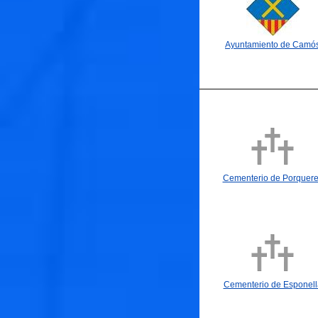
Ayuntamiento de Camó
Cementerio de Porquer
Cementerio de Esponell