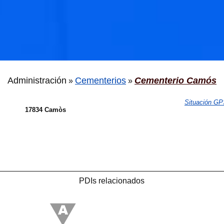
Administración
Cementerios
Cementerio Camós
»
»
Situación G
17834 Camòs
PDIs relacionados