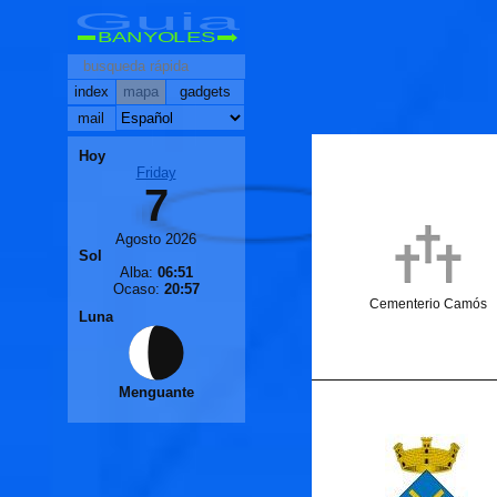
Guia
BANYOLES
index
mapa
gadgets
mail
Hoy
Friday
🐟
7
🐟
Agosto 2026
Sol
Alba:
06:51
Ocaso:
20:57
Cementerio Camós
Luna
Menguante