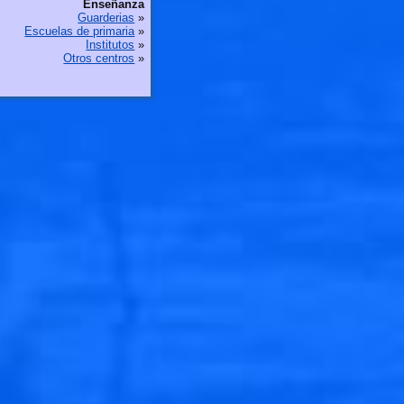
Enseñanza
Guarderias
»
Escuelas de primaria
»
Institutos
»
Otros centros
»