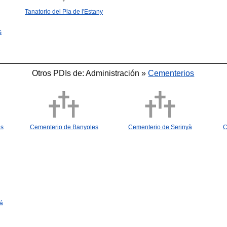
Tanatorio del Pla de l'Estany
s
Otros PDIs de: Administración »
Cementerios
es
Cementerio de Banyoles
Cementerio de Serinyà
C
á