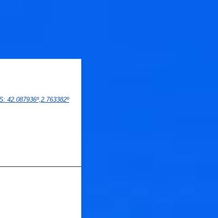
🐟
🐟
PS
: 
42.087936
º,
2.763382
º