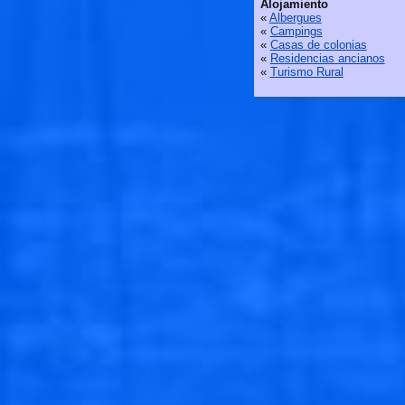
Alojamiento
«
Albergues
«
Campings
«
Casas de colonias
«
Residencias ancianos
«
Turismo Rural