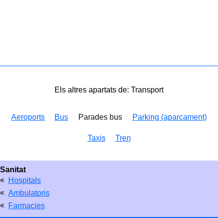
Els altres apartats de: Transport
Aeroports
Bus
Parades bus
Parking (aparcament)
Taxis
Tren
Sanitat
«
Hospitals
«
Ambulatoris
«
Farmacies