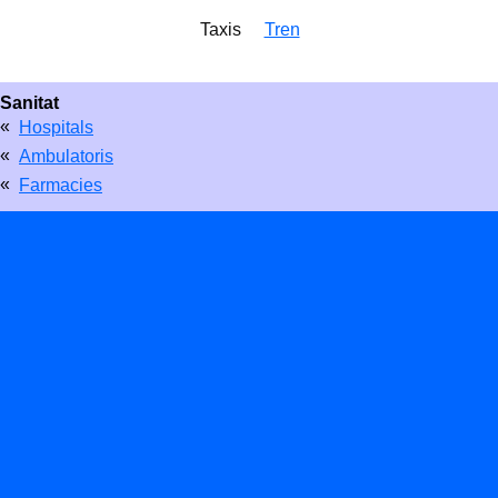
Taxis
Tren
Sanitat
«
Hospitals
«
Ambulatoris
«
Farmacies