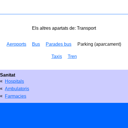
Els altres apartats de: Transport
Aeroports
Bus
Parades bus
Parking (aparcament)
Taxis
Tren
Sanitat
«
Hospitals
«
Ambulatoris
«
Farmacies