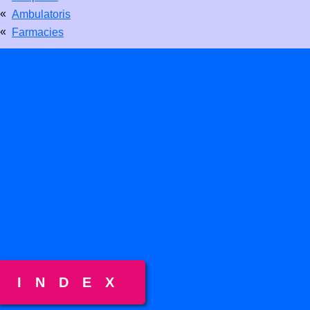
«
Ambulatoris
«
Farmacies
INDEX