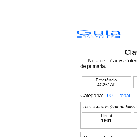
Guia
BANYOLES
Cla
Noia de 17 anys s'ofer
de primària.
Referència
4C261AF
Categoria:
100 - Treball
Interaccions
(comptabilitza
Llistat
1861