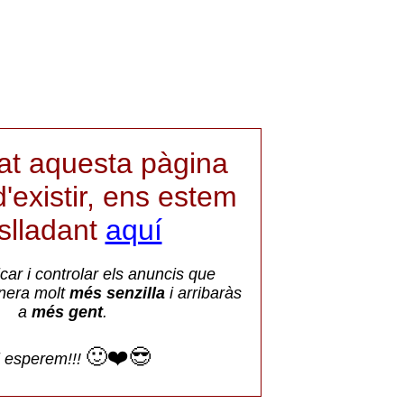
iat aquesta pàgina
'existir, ens estem
aslladant
aquí
car i controlar els anuncis que
nera molt
més senzilla
i arribaràs
a
més gent
.
🙂❤️😎
i esperem!!!