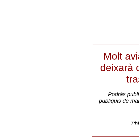
Molt av
deixarà d
tr
Podràs publi
publiquis de ma
T'h