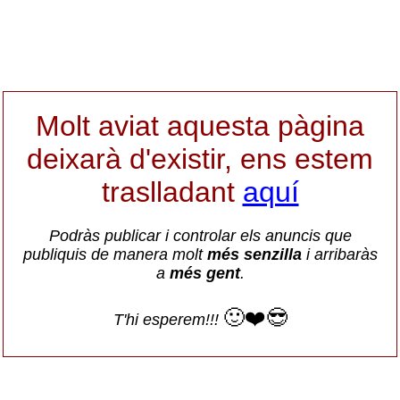
Molt aviat aquesta pàgina
deixarà d'existir, ens estem
traslladant
aquí
Podràs publicar i controlar els anuncis que
publiquis de manera molt
més senzilla
i arribaràs
a
més gent
.
🙂❤️😎
T'hi esperem!!!