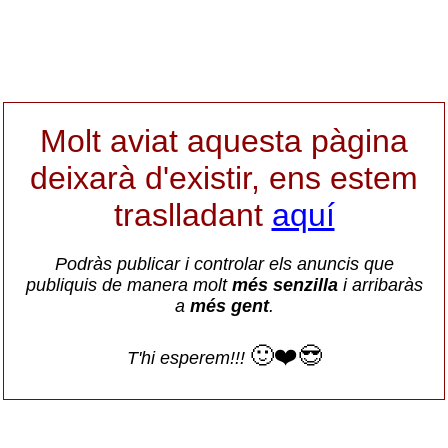
Molt aviat aquesta pàgina
deixarà d'existir, ens estem
traslladant
aquí
Podràs publicar i controlar els anuncis que
publiquis de manera molt
més senzilla
i arribaràs
a
més gent
.
🙂❤️😎
T'hi esperem!!!