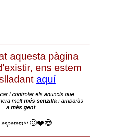
iat aquesta pàgina
'existir, ens estem
aslladant
aquí
car i controlar els anuncis que
nera molt
més senzilla
i arribaràs
a
més gent
.
🙂❤️😎
i esperem!!!