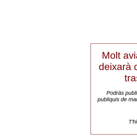
Molt av
deixarà d
tr
Podràs publi
publiquis de ma
T'h