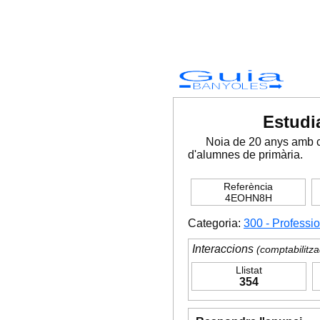
Guia
BANYOLES
Estudia
Noia de 20 anys amb co
d'alumnes de primària.
Referència
4EOHN8H
Categoria:
300 - Professi
Interaccions
(comptabilitza
Llistat
354