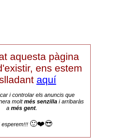
iat aquesta pàgina
'existir, ens estem
aslladant
aquí
car i controlar els anuncis que
nera molt
més senzilla
i arribaràs
a
més gent
.
🙂❤️😎
i esperem!!!