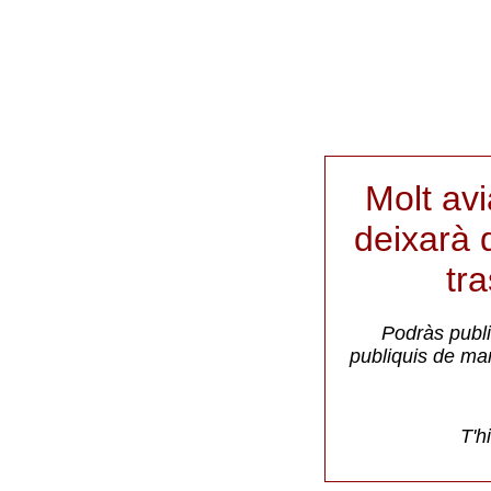
Molt av
deixarà d
tr
Podràs publi
publiquis de ma
T'h