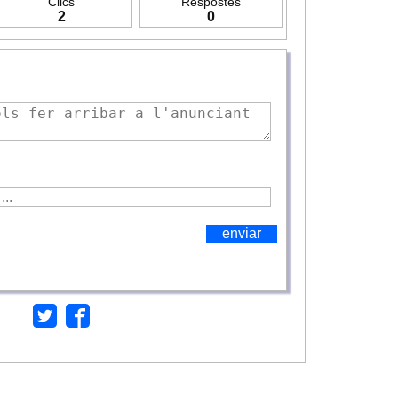
Clics
Respostes
2
0