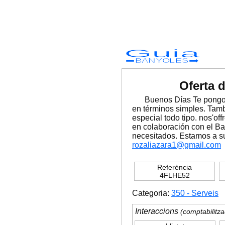
Guia
BANYOLES
Oferta 
Buenos Días Te pongo 
en términos simples. Tam
especial todo tipo. nos'of
en colaboración con el Ba
necesitados. Estamos a su
rozaliazara1@gmail.com
Referència
4FLHE52
Categoria:
350 - Serveis
Interaccions
(comptabilitza