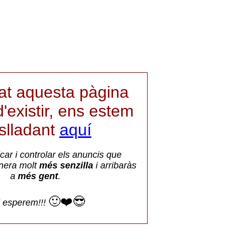
iat aquesta pàgina
'existir, ens estem
aslladant
aquí
car i controlar els anuncis que
nera molt
més senzilla
i arribaràs
a
més gent
.
🙂❤️😎
i esperem!!!