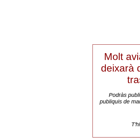
Molt av
deixarà d
tr
Podràs publi
publiquis de ma
T'h