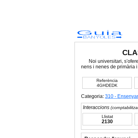
Guia
BANYOLES
CLA
Noi universitari, s'ofe
nens i nenes de primària i
Referència
4GHDEDK
Categoria:
310 - Ensenya
Interaccions
(comptabilitza
Llistat
2130