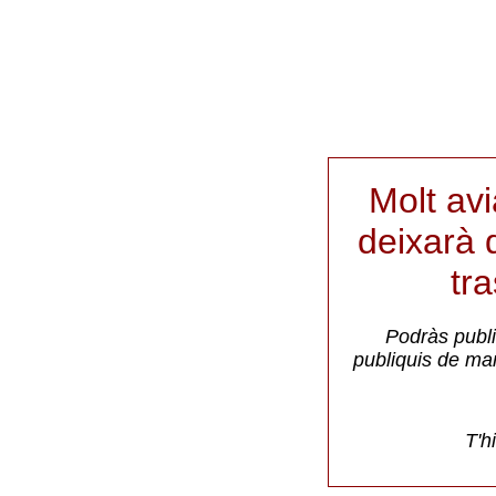
Molt av
deixarà d
tr
Podràs publi
publiquis de ma
T'h