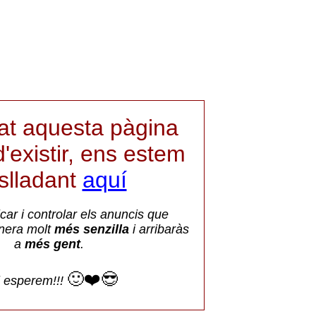
iat aquesta pàgina
'existir, ens estem
aslladant
aquí
car i controlar els anuncis que
nera molt
més senzilla
i arribaràs
a
més gent
.
🙂❤️😎
i esperem!!!