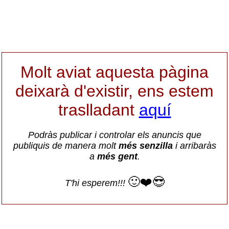
Molt aviat aquesta pàgina
deixarà d'existir, ens estem
traslladant
aquí
Podràs publicar i controlar els anuncis que
publiquis de manera molt
més senzilla
i arribaràs
a
més gent
.
🙂❤️😎
T'hi esperem!!!