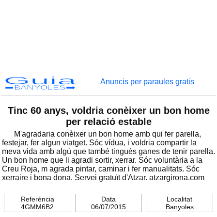
Guia
Anuncis per paraules gratis
BANYOLES
Tinc 60 anys, voldria conèixer un bon home
per relació estable
M'agradaria conèixer un bon home amb qui fer parella,
festejar, fer algun viatget. Sóc vídua, i voldria compartir la
meva vida amb algú que també tingués ganes de tenir parella.
Un bon home que li agradi sortir, xerrar. Sóc voluntària a la
Creu Roja, m agrada pintar, caminar i fer manualitats. Sóc
xerraire i bona dona. Servei gratuït d'Atzar. atzargirona.com
Referència
Data
Localitat
4GMM6B2
06/07/2015
Banyoles