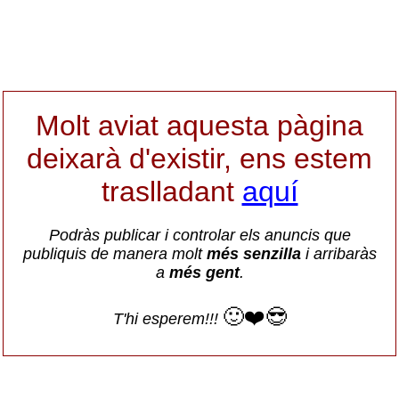
Molt aviat aquesta pàgina
deixarà d'existir, ens estem
traslladant
aquí
Podràs publicar i controlar els anuncis que
publiquis de manera molt
més senzilla
i arribaràs
a
més gent
.
🙂❤️😎
T'hi esperem!!!