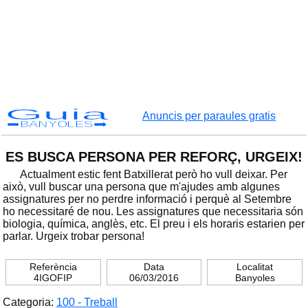
Guia
Anuncis per paraules gratis
BANYOLES
ES BUSCA PERSONA PER REFORÇ, URGEIX!
Actualment estic fent Batxillerat però ho vull deixar. Per
això, vull buscar una persona que m'ajudes amb algunes
assignatures per no perdre informació i perquè al Setembre
ho necessitaré de nou. Les assignatures que necessitaria són
biologia, química, anglès, etc. El preu i els horaris estarien per
parlar. Urgeix trobar persona!
Referència
Data
Localitat
4IGOFIP
06/03/2016
Banyoles
Categoria:
100 - Treball