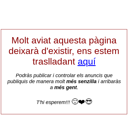
Molt aviat aquesta pàgina
deixarà d'existir, ens estem
traslladant
aquí
Podràs publicar i controlar els anuncis que
publiquis de manera molt
més senzilla
i arribaràs
a
més gent
.
🙂❤️😎
T'hi esperem!!!