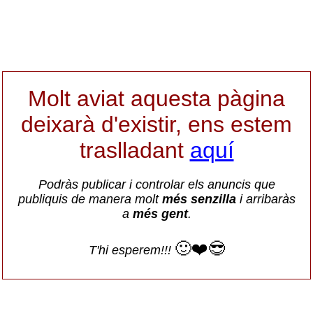
Molt aviat aquesta pàgina
deixarà d'existir, ens estem
traslladant
aquí
Podràs publicar i controlar els anuncis que
publiquis de manera molt
més senzilla
i arribaràs
a
més gent
.
🙂❤️😎
T'hi esperem!!!