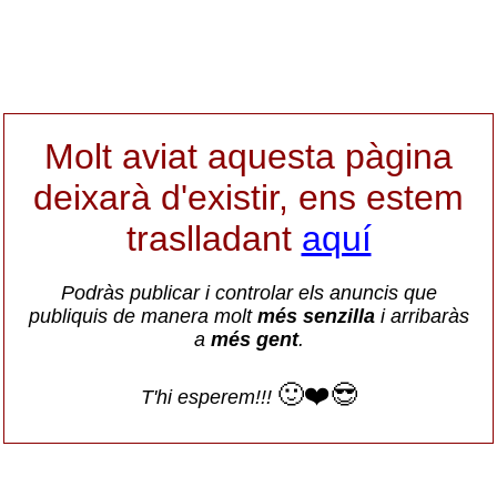
Molt aviat aquesta pàgina
deixarà d'existir, ens estem
traslladant
aquí
Podràs publicar i controlar els anuncis que
publiquis de manera molt
més senzilla
i arribaràs
a
més gent
.
🙂❤️😎
T'hi esperem!!!