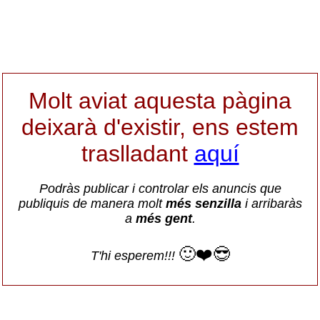
Molt aviat aquesta pàgina
deixarà d'existir, ens estem
traslladant
aquí
Podràs publicar i controlar els anuncis que
publiquis de manera molt
més senzilla
i arribaràs
a
més gent
.
🙂❤️😎
T'hi esperem!!!