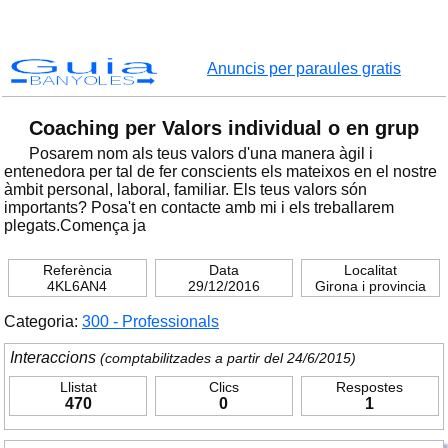
Guia
Anuncis per paraules gratis
BANYOLES
Coaching per Valors individual o en grup
Posarem nom als teus valors d'una manera àgil i
entenedora per tal de fer conscients els mateixos en el nostre
àmbit personal, laboral, familiar. Els teus valors són
importants? Posa't en contacte amb mi i els treballarem
plegats.Comença ja
Referència
Data
Localitat
4KL6AN4
29/12/2016
Girona i provincia
Categoria:
300 - Professionals
Interaccions
(comptabilitzades a partir del 24/6/2015)
Llistat
Clics
Respostes
470
0
1