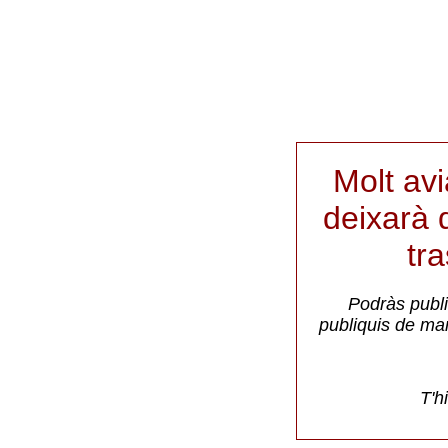
Molt av
deixarà d
tr
Podràs publi
publiquis de ma
T'h