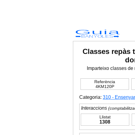
Guia
BANYOLES
Classes repàs t
do
Imparteixo classes de r
Referència
4KM120P
Categoria:
310 - Ensenya
Interaccions
(comptabilitza
Llistat
1308