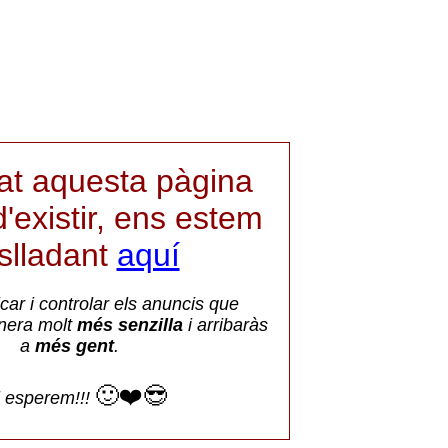
iat aquesta pàgina
'existir, ens estem
aslladant
aquí
car i controlar els anuncis que
nera molt
més senzilla
i arribaràs
a
més gent
.
🙂❤️😎
i esperem!!!