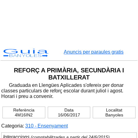
Guia
Anuncis per paraules gratis
BANYOLES
REFORÇ A PRIMÀRIA, SECUNDÀRIA I
BATXILLERAT
Graduada en Llengües Aplicades s'ofereix per donar
classes particulars de reforç escolar durant juliol i agost.
Horari i preu a convenir.
Referència
Data
Localitat
4M16IN2
16/06/2017
Banyoles
Categoria:
310 - Ensenyament
Interaccions
(comptabilitzades a partir del 24/6/2015)