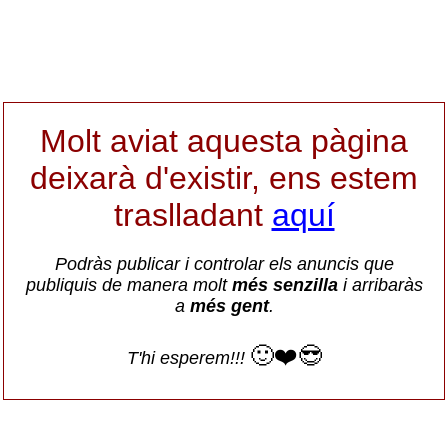
Molt aviat aquesta pàgina
deixarà d'existir, ens estem
traslladant
aquí
Podràs publicar i controlar els anuncis que
publiquis de manera molt
més senzilla
i arribaràs
a
més gent
.
🙂❤️😎
T'hi esperem!!!