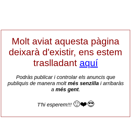
Molt aviat aquesta pàgina
deixarà d'existir, ens estem
traslladant
aquí
Podràs publicar i controlar els anuncis que
publiquis de manera molt
més senzilla
i arribaràs
a
més gent
.
🙂❤️😎
T'hi esperem!!!