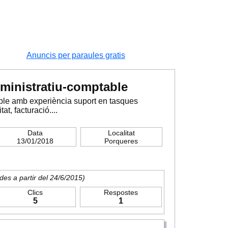
Anuncis per paraules gratis
ministratiu-comptable
ble amb experiència suport en tasques
at, facturació....
Data
Localitat
13/01/2018
Porqueres
des a partir del 24/6/2015)
Clics
Respostes
5
1