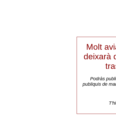
Molt av
deixarà d
tr
Podràs publi
publiquis de ma
T'h