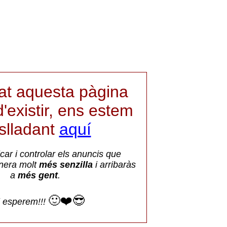
iat aquesta pàgina
'existir, ens estem
aslladant
aquí
car i controlar els anuncis que
nera molt
més senzilla
i arribaràs
a
més gent
.
🙂❤️😎
i esperem!!!