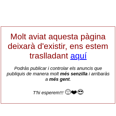
Molt aviat aquesta pàgina
deixarà d'existir, ens estem
traslladant
aquí
Podràs publicar i controlar els anuncis que
publiquis de manera molt
més senzilla
i arribaràs
a
més gent
.
🙂❤️😎
T'hi esperem!!!