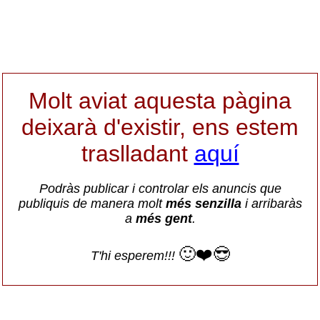
Molt aviat aquesta pàgina
deixarà d'existir, ens estem
traslladant
aquí
Podràs publicar i controlar els anuncis que
publiquis de manera molt
més senzilla
i arribaràs
a
més gent
.
🙂❤️😎
T'hi esperem!!!