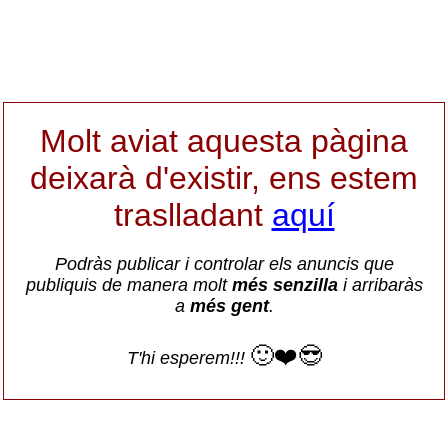
Molt aviat aquesta pàgina
deixarà d'existir, ens estem
traslladant
aquí
Podràs publicar i controlar els anuncis que
publiquis de manera molt
més senzilla
i arribaràs
a
més gent
.
🙂❤️😎
T'hi esperem!!!