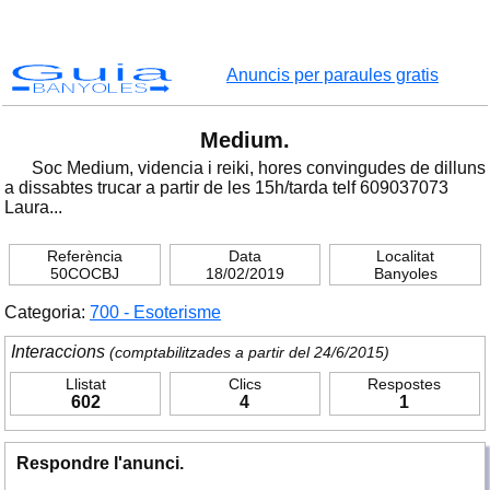
Guia
Anuncis per paraules gratis
BANYOLES
Medium.
Soc Medium, videncia i reiki, hores convingudes de dilluns
a dissabtes trucar a partir de les 15h/tarda telf 609037073
Laura...
Referència
Data
Localitat
50COCBJ
18/02/2019
Banyoles
Categoria:
700 - Esoterisme
Interaccions
(comptabilitzades a partir del 24/6/2015)
Llistat
Clics
Respostes
602
4
1
Respondre l'anunci.