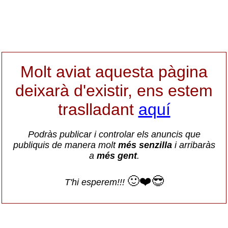
Molt aviat aquesta pàgina
deixarà d'existir, ens estem
traslladant
aquí
Podràs publicar i controlar els anuncis que
publiquis de manera molt
més senzilla
i arribaràs
a
més gent
.
🙂❤️😎
T'hi esperem!!!