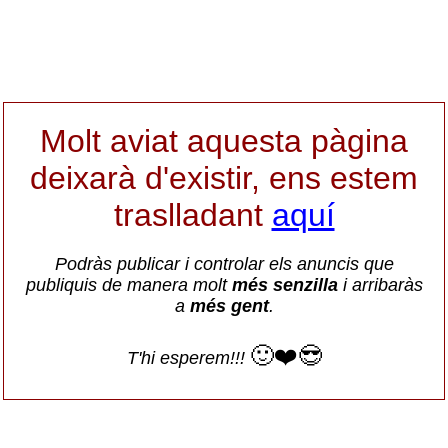
Molt aviat aquesta pàgina
deixarà d'existir, ens estem
traslladant
aquí
Podràs publicar i controlar els anuncis que
publiquis de manera molt
més senzilla
i arribaràs
a
més gent
.
🙂❤️😎
T'hi esperem!!!