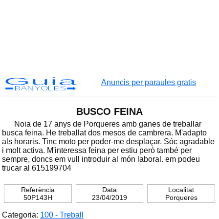
Guia
Anuncis per paraules gratis
BANYOLES
BUSCO FEINA
Noia de 17 anys de Porqueres amb ganes de treballar
busca feina. He treballat dos mesos de cambrera. M'adapto
als horaris. Tinc moto per poder-me desplaçar. Sóc agradable
i molt activa. M'interessa feina per estiu però també per
sempre, doncs em vull introduir al món laboral. em podeu
trucar al 615199704
Referència
Data
Localitat
50P143H
23/04/2019
Porqueres
Categoria:
100 - Treball