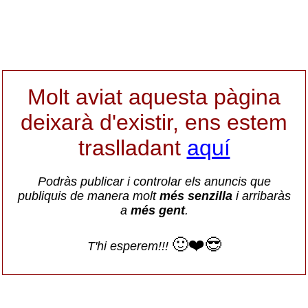
Molt aviat aquesta pàgina
deixarà d'existir, ens estem
traslladant
aquí
Podràs publicar i controlar els anuncis que
publiquis de manera molt
més senzilla
i arribaràs
a
més gent
.
🙂❤️😎
T'hi esperem!!!