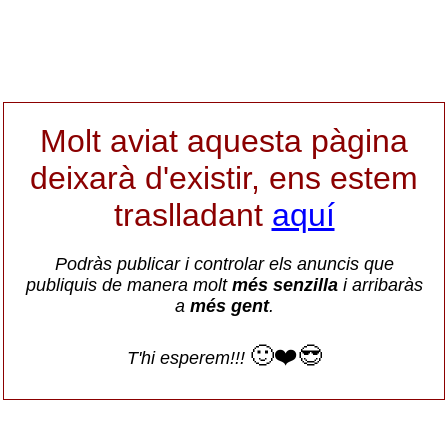
Molt aviat aquesta pàgina
deixarà d'existir, ens estem
traslladant
aquí
Podràs publicar i controlar els anuncis que
publiquis de manera molt
més senzilla
i arribaràs
a
més gent
.
🙂❤️😎
T'hi esperem!!!