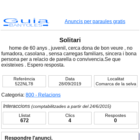
Guia
Anuncis per paraules gratis
BANYOLES
Solitari
home de 60 anys , juvenil, cerca dona de bon veure , no
fumadora, casolana , sensa carregas familiars, sincera i bona
persona per a relacio de parella o convivencia.Se que
existeixes . Espero resposta.
Referència
Data
Localitat
522NL78
28/09/2019
Comarca de la selva
Categoria:
800 - Relacions
Interaccions
(comptabilitzades a partir del 24/6/2015)
Llistat
Clics
Respostes
672
4
0
Respondre l'anunci.