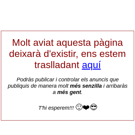
Molt aviat aquesta pàgina
deixarà d'existir, ens estem
traslladant
aquí
Podràs publicar i controlar els anuncis que
publiquis de manera molt
més senzilla
i arribaràs
a
més gent
.
🙂❤️😎
T'hi esperem!!!