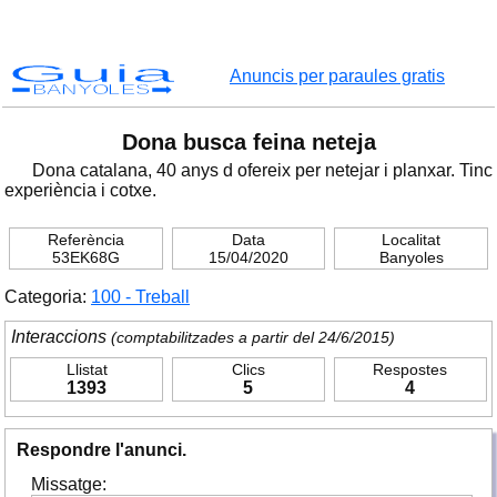
Guia
Anuncis per paraules gratis
BANYOLES
Dona busca feina neteja
Dona catalana, 40 anys d ofereix per netejar i planxar. Tinc
experiència i cotxe.
Referència
Data
Localitat
53EK68G
15/04/2020
Banyoles
Categoria:
100 - Treball
Interaccions
(comptabilitzades a partir del 24/6/2015)
Llistat
Clics
Respostes
1393
5
4
Respondre l'anunci.
Missatge: