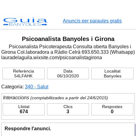
Guia
Anuncis per paraules gratis
BANYOLES
Psicoanalista Banyoles i Girona
Psicoanalista Psicoterapeuta Consulta oberta Banyoles i
Girona Col.laboradora a Ràdio Celrà 693.650.333 (Whatsapp)
lauradelaguila.wixsite.com/psicoanalistagirona
Referència
Data
Localitat
54LFAHK
06/10/2020
Banyoles
Categoria:
340 - Salut
Interaccions
(comptabilitzades a partir del 24/6/2015)
Llistat
Clics
Respostes
674
3
0
Respondre l'anunci.