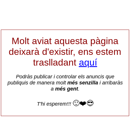
Molt aviat aquesta pàgina
deixarà d'existir, ens estem
traslladant
aquí
Podràs publicar i controlar els anuncis que
publiquis de manera molt
més senzilla
i arribaràs
a
més gent
.
🙂❤️😎
T'hi esperem!!!