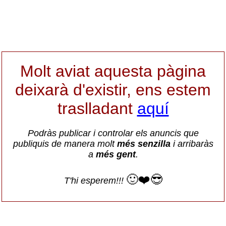
Molt aviat aquesta pàgina
deixarà d'existir, ens estem
traslladant
aquí
Podràs publicar i controlar els anuncis que
publiquis de manera molt
més senzilla
i arribaràs
a
més gent
.
🙂❤️😎
T'hi esperem!!!