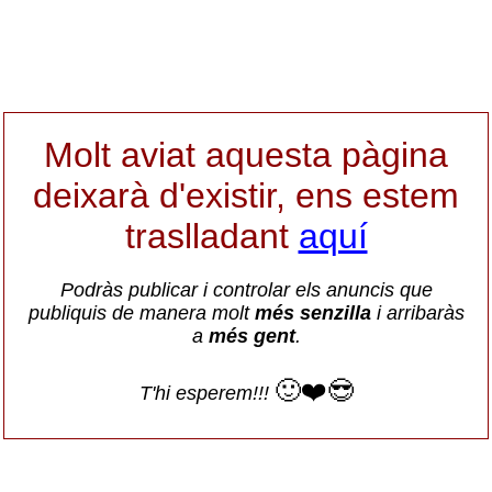
Molt aviat aquesta pàgina
deixarà d'existir, ens estem
traslladant
aquí
Podràs publicar i controlar els anuncis que
publiquis de manera molt
més senzilla
i arribaràs
a
més gent
.
🙂❤️😎
T'hi esperem!!!