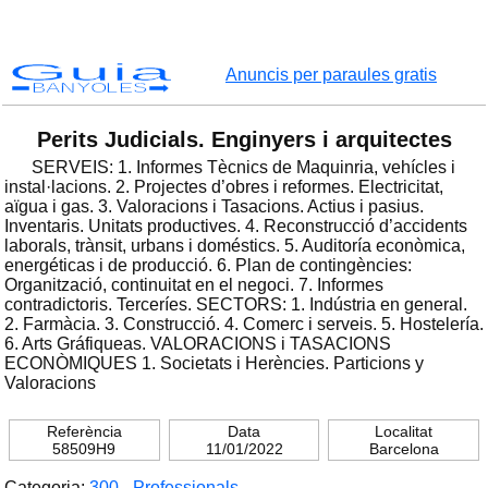
Guia
Anuncis per paraules gratis
BANYOLES
Perits Judicials. Enginyers i arquitectes
SERVEIS: 1. Informes Tècnics de Maquinria, vehícles i
instal·lacions. 2. Projectes d’obres i reformes. Electricitat,
aïgua i gas. 3. Valoracions i Tasacions. Actius i pasius.
Inventaris. Unitats productives. 4. Reconstrucció d’accidents
laborals, trànsit, urbans i doméstics. 5. Auditoría econòmica,
energéticas i de producció. 6. Plan de contingències:
Organització, continuitat en el negoci. 7. Informes
contradictoris. Terceríes. SECTORS: 1. Indústria en general.
2. Farmàcia. 3. Construcció. 4. Comerc i serveis. 5. Hostelería.
6. Arts Gráfiqueas. VALORACIONS i TASACIONS
ECONÒMIQUES 1. Societats i Herències. Particions y
Valoracions
Referència
Data
Localitat
58509H9
11/01/2022
Barcelona
Categoria:
300 - Professionals