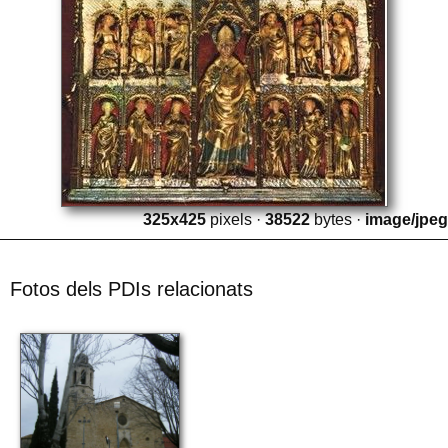
325x425
pixels ·
38522
bytes ·
image/jpeg
Fotos dels PDIs relacionats