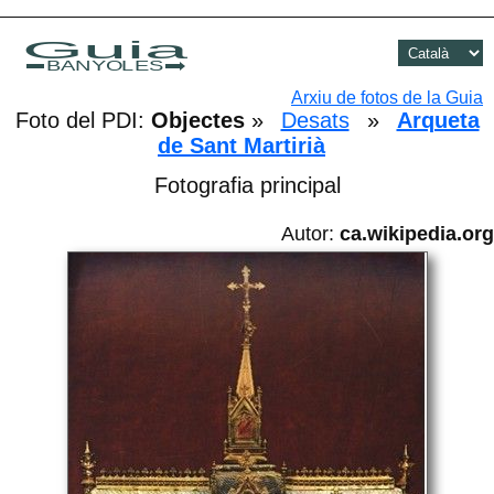
Guia
BANYOLES
Arxiu de fotos de la Guia
Foto del PDI:
Objectes
»
Desats
»
Arqueta
de Sant Martirià
Fotografia principal
Autor:
ca.wikipedia.org