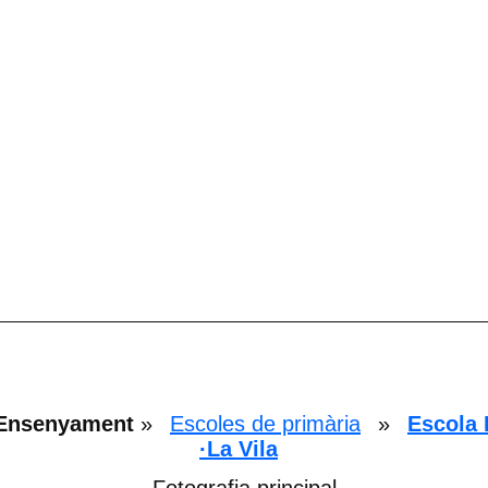
Ensenyament
»
Escoles de primària
»
Escola 
·La Vila