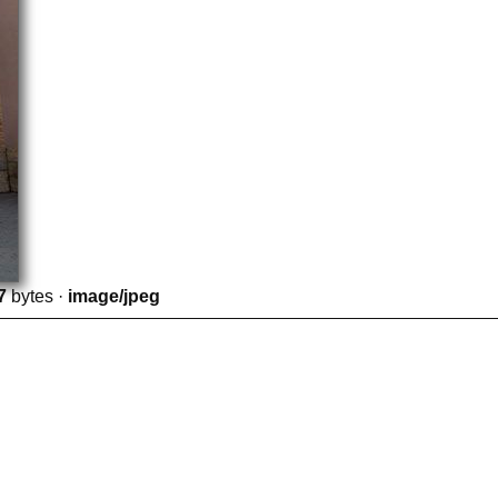
7
bytes ·
image/jpeg