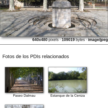
640x480
pixels ·
109019
bytes ·
image/jpeg
Fotos de los PDIs relacionados
Paseo Dalmau
Estanque de la Ceniza