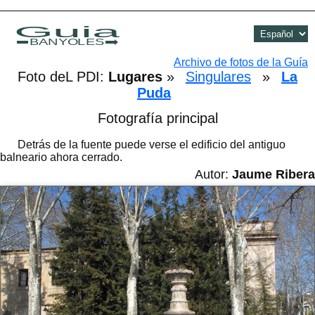
Guia
BANYOLES
Archivo de fotos de la Guía
Foto deL PDI:
Lugares
»
Singulares
»
La
Puda
Fotografía principal
Detrás de la fuente puede verse el edificio del antiguo
balneario ahora cerrado.
Autor:
Jaume Ribera