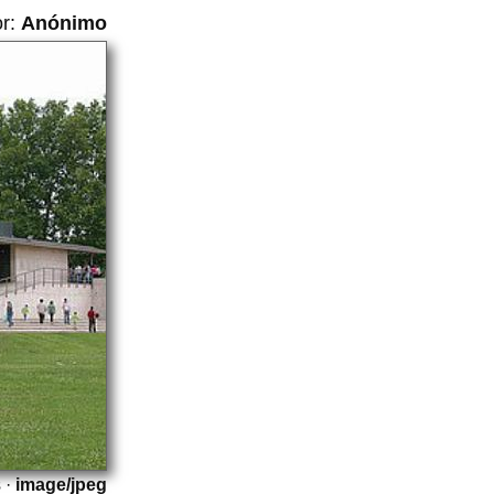
or:
Anónimo
 ·
image/jpeg