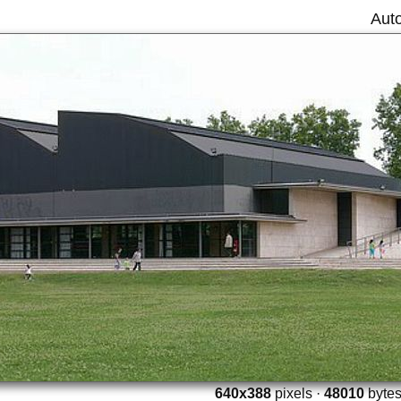
Aut
640x388
pixels ·
48010
bytes