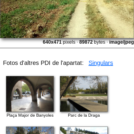
640x471
pixels ·
89872
bytes ·
image/jpeg
Fotos d'altres PDI de l'apartat:
Singulars
Plaça Major de Banyoles
Parc de la Draga