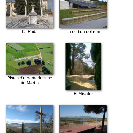
La Puda
La sortida del rem
Pistes d'aeromodelisme
de Martís
El Mirador