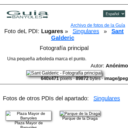
Guia
BANYOLES
Archivo de fotos de la Guía
Foto deL PDI:
Lugares
»
Singulares
»
Sant
Galderic
Fotografía principal
Una pequeña arboleda marca el punto.
Autor:
Anónimo
640x471
pixels ·
89872
bytes ·
image/jpeg
Fotos de otros PDIs del apartado:
Singulares
Parque de la Draga
Plaza Mayor de
Banyoles