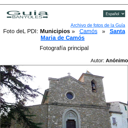
Guia
BANYOLES
Archivo de fotos de la Guía
Foto deL PDI:
Municipios
»
Camós
»
Santa
Maria de Camós
Fotografía principal
Autor:
Anónimo