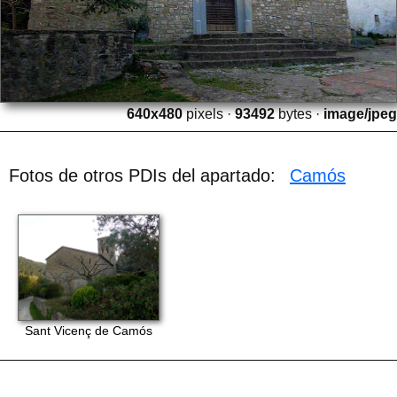
640x480
pixels ·
93492
bytes ·
image/jpeg
Fotos de otros PDIs del apartado:
Camós
Sant Vicenç de Camós