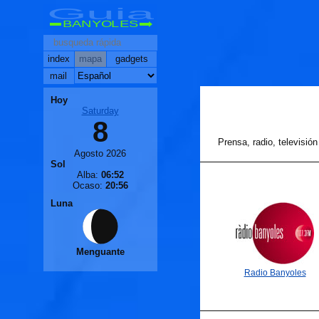
Guia
BANYOLES
index
mapa
gadgets
mail
Hoy
Saturday
8
Prensa, radio, televisión
Agosto 2026
Sol
Alba:
06:52
Ocaso:
20:56
Luna
Menguante
Radio Banyoles