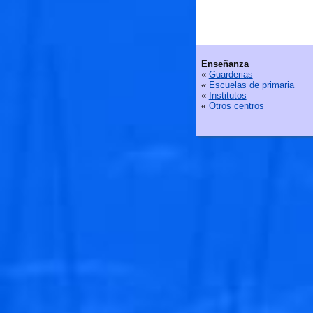
Enseñanza
«
Guarderias
«
Escuelas de primaria
«
Institutos
«
Otros centros