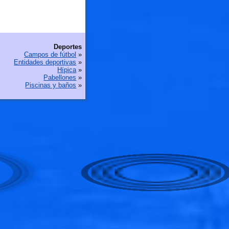
Deportes
Campos de fútbol
»
Entidades deportivas
»
Hípica
»
Pabellones
»
Piscinas y baños
»
🐟
🐟