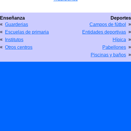
Enseñanza
Deportes
«
»
Guarderias
Campos de fútbol
«
»
Escuelas de primaria
Entidades deportivas
«
»
Institutos
Hípica
«
»
Otros centros
Pabellones
»
Piscinas y baños