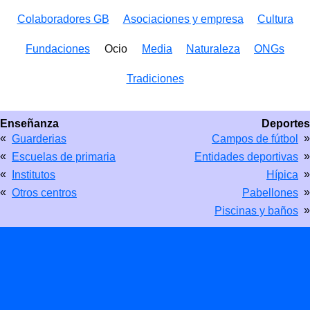
Colaboradores GB
Asociaciones y empresa
Cultura
Fundaciones
Ocio
Media
Naturaleza
ONGs
Tradiciones
Enseñanza
Deportes
«
»
Guarderias
Campos de fútbol
«
»
Escuelas de primaria
Entidades deportivas
«
»
Institutos
Hípica
«
»
Otros centros
Pabellones
»
Piscinas y baños