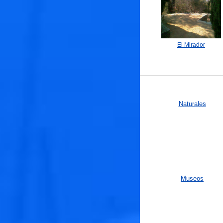
El Mirador
Naturales
🐟
Museos
🐟
🐟