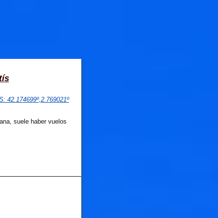
tís
PS
: 
42.174699
º,
2.769021
º
ana, suele haber vuelos