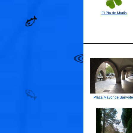
El Pla de Martís
🐟
🐟
Plaza Mayor de Banyole