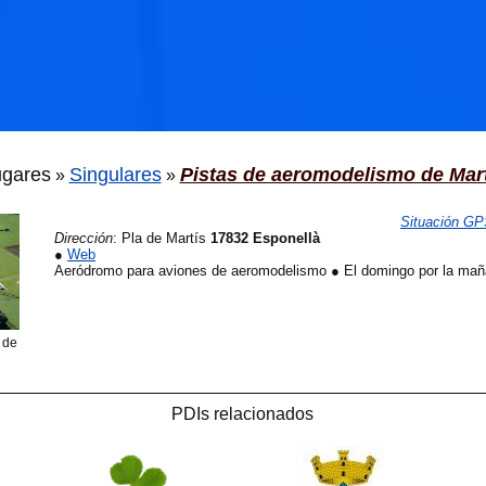
ugares
Singulares
Pistas de aeromodelismo de Mar
»
»
Situación G
Dirección
:
Pla de Martís
17832 Esponellà
●
Web
Aeródromo para aviones de aeromodelismo ● El domingo por la mañ
 de
PDIs relacionados