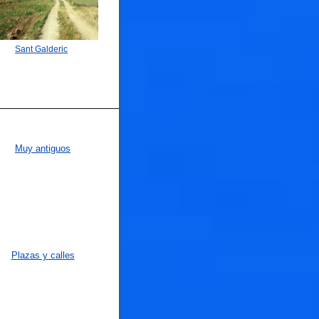
Sant Galderic
Muy antiguos
Plazas y calles