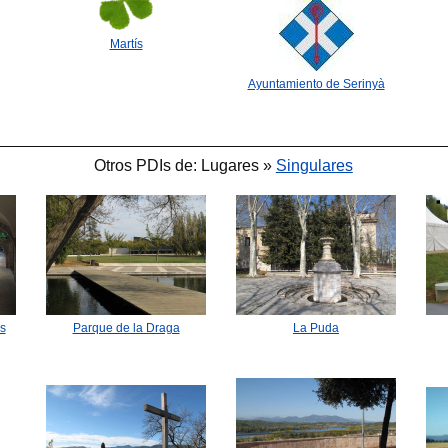
Martís
Ayuntamiento de Serinyà
🐟
🐟
Otros PDIs de: Lugares »
Singulares
🐟
🐟
s
Parque de la Draga
La Puda