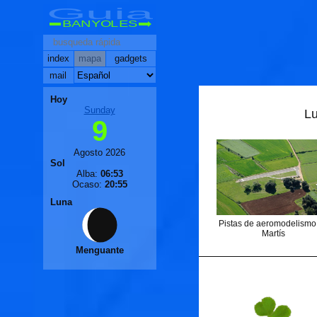
Guia
BANYOLES
index
mapa
gadgets
mail
Hoy
Sunday
L
9
Agosto 2026
Sol
Alba:
06:53
Ocaso:
20:55
Luna
Pistas de aeromodelismo
Martís
Menguante