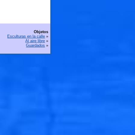
Objetos
Esculturas en la calle
»
Al aire libre
»
Guardados
»