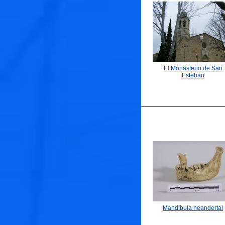
El Monasterio de San
Esteban
Mandibula neandertal