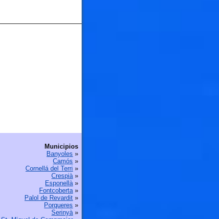
Municipios
Banyoles
»
Camós
»
Cornellá del Terri
»
Crespià
»
Esponellà
»
Fontcoberta
»
Palol de Revardit
»
Porqueres
»
Serinyà
»