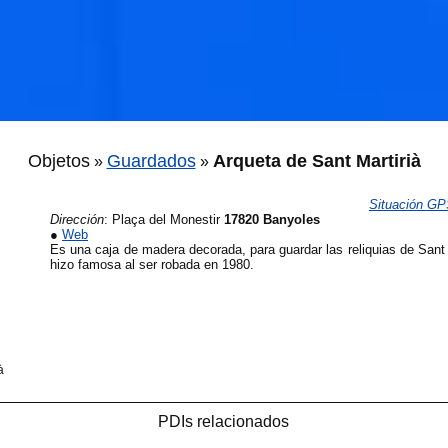
Objetos
Guardados
Arqueta de Sant Martirià
»
»
Situación G
Dirección
:
Plaça del Monestir
17820 Banyoles
🐟
●
Web
Es una caja de madera decorada, para guardar las reliquias de Sant 
hizo famosa al ser robada en 1980.
🐟
à
PDIs relacionados