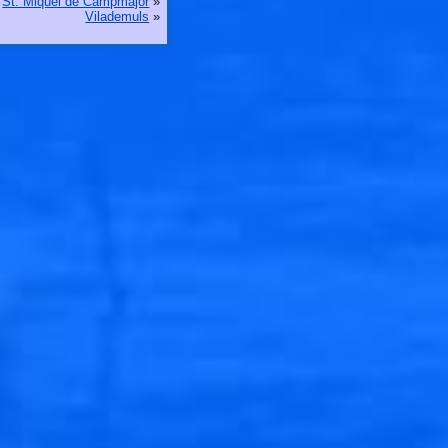
St. Miquel de Campmajor
»
Vilademuls
»