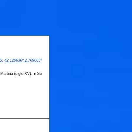
PS
: 
42.120636
º,
2.769665
º
Martirià (siglo XV). ● Se