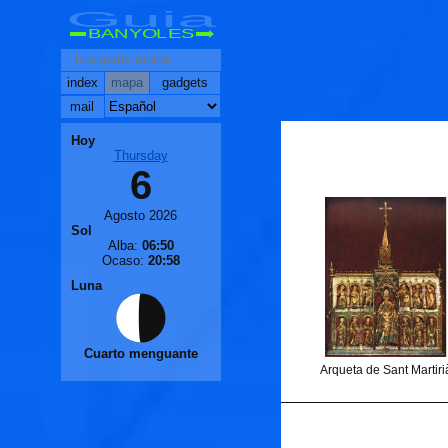
Guia
BANYOLES
index
mapa
gadgets
mail
Hoy
Thursday
6
Agosto 2026
Sol
Alba:
06:50
Ocaso:
20:58
Luna
Cuarto menguante
Arqueta de Sant Martiri